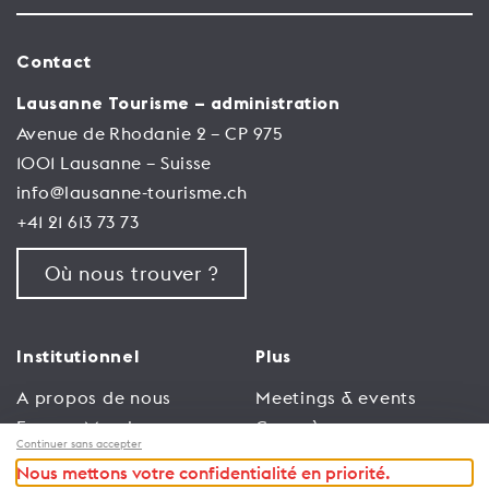
Contact
Lausanne Tourisme – administration
Avenue de Rhodanie 2 – CP 975
1001 Lausanne – Suisse
info@lausanne-tourisme.ch
+41 21 613 73 73
Où nous trouver ?
Institutionnel
Plus
A propos de nous
Meetings & events
Espace Membres
Congrès
Continuer sans accepter
Emploi
Trade
Nous mettons votre confidentialité en priorité.
Conditions générales
Espace Médias