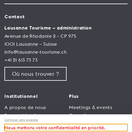
Contact
Lausanne Tourisme – administration
Avenue de Rhodanie 2 – CP 975
1001 Lausanne – Suisse
info@lausanne-tourisme.ch
+41 21 613 73 73
Où nous trouver ?
Institutionnel
Plus
A propos de nous
Meetings & events
Espace Membres
Congrès
Continuer sans accepter
Emploi
Trade
Nous mettons votre confidentialité en priorité.
Conditions générales
Espace Médias