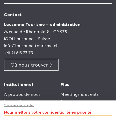
Contact
Lausanne Tourisme – administration
Avenue de Rhodanie 2 – CP 975
1001 Lausanne – Suisse
info@lausanne-tourisme.ch
+41 21 613 73 73
Où nous trouver ?
Institutionnel
Plus
A propos de nous
Meetings & events
Espace Membres
Congrès
Continuer sans accepter
Emploi
Trade
Nous mettons votre confidentialité en priorité.
Conditions générales
Espace Médias