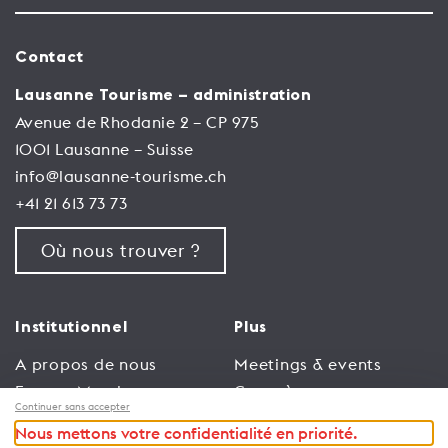
Contact
Lausanne Tourisme – administration
Avenue de Rhodanie 2 – CP 975
1001 Lausanne – Suisse
info@lausanne-tourisme.ch
+41 21 613 73 73
Où nous trouver ?
Institutionnel
Plus
A propos de nous
Meetings & events
Espace Membres
Congrès
Continuer sans accepter
Emploi
Trade
Nous mettons votre confidentialité en priorité.
Conditions générales
Espace Médias