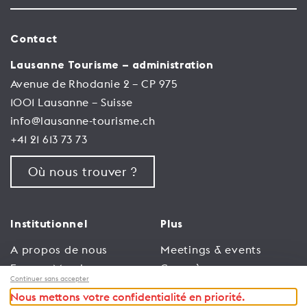
Contact
Lausanne Tourisme – administration
Avenue de Rhodanie 2 – CP 975
1001 Lausanne – Suisse
info@lausanne-tourisme.ch
+41 21 613 73 73
Où nous trouver ?
Institutionnel
Plus
A propos de nous
Meetings & events
Espace Membres
Congrès
Continuer sans accepter
Emploi
Trade
Nous mettons votre confidentialité en priorité.
Conditions générales
Espace Médias