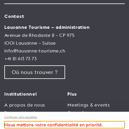
Contact
Lausanne Tourisme – administration
Avenue de Rhodanie 2 – CP 975
1001 Lausanne – Suisse
info@lausanne-tourisme.ch
+41 21 613 73 73
Où nous trouver ?
Institutionnel
Plus
A propos de nous
Meetings & events
Espace Membres
Congrès
Continuer sans accepter
Emploi
Trade
Nous mettons votre confidentialité en priorité.
Conditions générales
Espace Médias