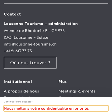
Contact
Lausanne Tourisme – administration
Avenue de Rhodanie 2 – CP 975
1001 Lausanne – Suisse
info@lausanne-tourisme.ch
+41 21 613 73 73
Où nous trouver ?
Institutionnel
Plus
A propos de nous
Meetings & events
Espace Membres
Congrès
Continuer sans accepter
Emploi
Trade
Nous mettons votre confidentialité en priorité.
Conditions générales
Espace Médias