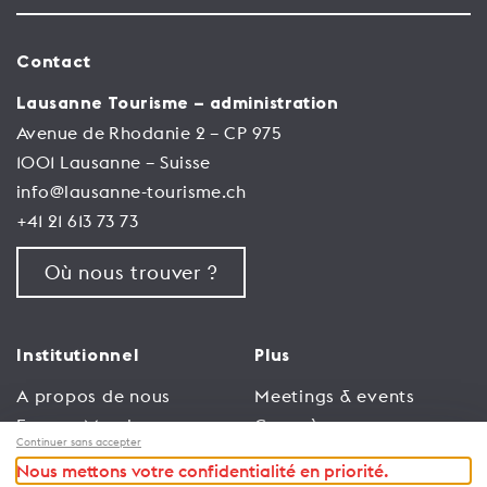
Contact
Lausanne Tourisme – administration
Avenue de Rhodanie 2 – CP 975
1001 Lausanne – Suisse
info@lausanne-tourisme.ch
+41 21 613 73 73
Où nous trouver ?
Institutionnel
Plus
A propos de nous
Meetings & events
Espace Membres
Congrès
Continuer sans accepter
Emploi
Trade
Nous mettons votre confidentialité en priorité.
Conditions générales
Espace Médias