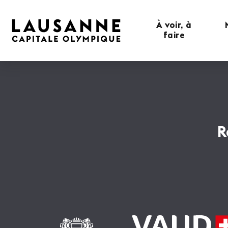
À voir, à
faire
R