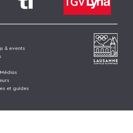
s & events
s
 Médias
eurs
es et guides