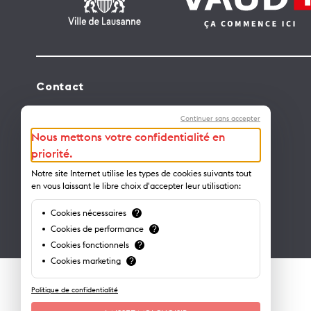
Contact
Lausanne Tourisme – administration
Continuer sans accepter
Avenue de Rhodanie 2 – CP 975
Nous mettons votre confidentialité en
1001 Lausanne – Suisse
priorité.
info@lausanne-tourisme.ch
Notre site Internet utilise les types de cookies suivants tout
en vous laissant le libre choix d'accepter leur utilisation:
+41 21 613 73 73
Cookies nécessaires
?
Où nous trouver ?
Cookies de performance
?
Cookies fonctionnels
?
Cookies marketing
?
Politique de confidentialité