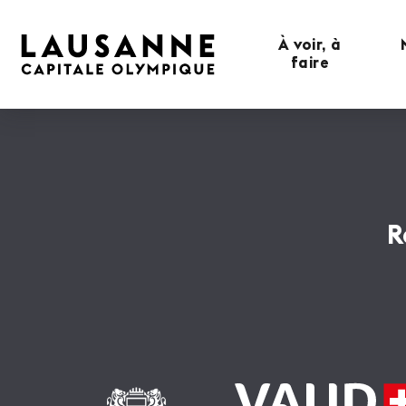
À voir, à
faire
R