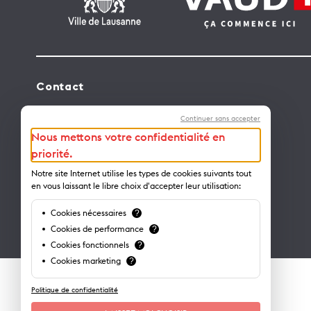
Contact
Lausanne Tourisme – administration
Continuer sans accepter
Avenue de Rhodanie 2 – CP 975
Nous mettons votre confidentialité en
1001 Lausanne – Suisse
priorité.
info@lausanne-tourisme.ch
Notre site Internet utilise les types de cookies suivants tout
en vous laissant le libre choix d'accepter leur utilisation:
+41 21 613 73 73
Cookies nécessaires
?
Où nous trouver ?
Cookies de performance
?
Cookies fonctionnels
?
Cookies marketing
?
Politique de confidentialité