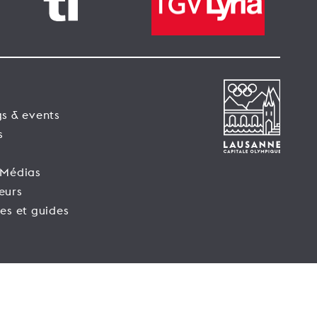
s & events
s
 Médias
eurs
es et guides