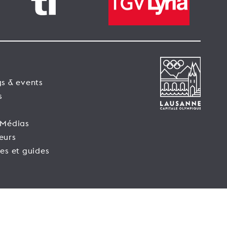
s & events
s
 Médias
eurs
es et guides