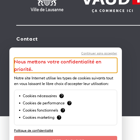
Contact
Lausanne Tourisme – administration
Continuer sans accepter
Avenue de Rhodanie 2 – CP 975
Nous mettons votre confidentialité en
1001 Lausanne – Suisse
priorité.
info@lausanne-tourisme.ch
Notre site Internet utilise les types de cookies suivants tout
en vous laissant le libre choix d'accepter leur utilisation:
+41 21 613 73 73
Cookies nécessaires
?
Où nous trouver ?
Cookies de performance
?
Cookies fonctionnels
?
Cookies marketing
?
Politique de confidentialité