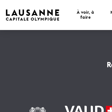
À voir, à
faire
R