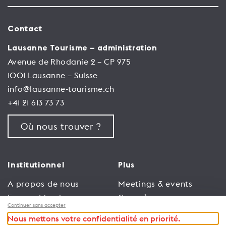
Contact
Lausanne Tourisme – administration
Avenue de Rhodanie 2 – CP 975
1001 Lausanne – Suisse
info@lausanne-tourisme.ch
+41 21 613 73 73
Où nous trouver ?
Institutionnel
Plus
A propos de nous
Meetings & events
Espace Membres
Congrès
Continuer sans accepter
Emploi
Trade
Nous mettons votre confidentialité en priorité.
Conditions générales
Espace Médias