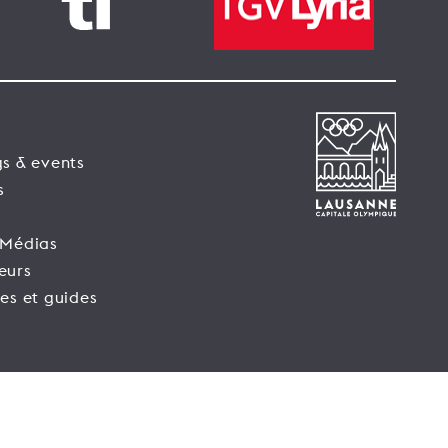
s & events
s
 Médias
eurs
es et guides