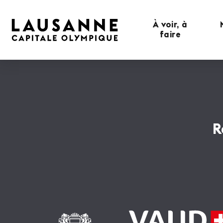
À voir, à
faire
R