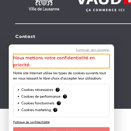
Contact
Lausanne Tourisme – administration
Continuer sans accepter
Avenue de Rhodanie 2 – CP 975
Nous mettons votre confidentialité en
1001 Lausanne – Suisse
priorité.
info@lausanne-tourisme.ch
Notre site Internet utilise les types de cookies suivants tout
en vous laissant le libre choix d'accepter leur utilisation:
+41 21 613 73 73
Cookies nécessaires
?
Où nous trouver ?
Cookies de performance
?
Cookies fonctionnels
?
Cookies marketing
?
Politique de confidentialité