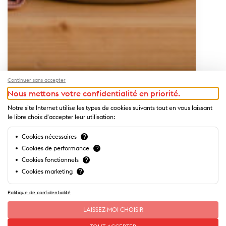
Continuer sans accepter
Nous mettons votre confidentialité en priorité.
Notre site Internet utilise les types de cookies suivants tout en vous laissant
le libre choix d'accepter leur utilisation:
Cookies nécessaires
?
Cookies de performance
?
Cookies fonctionnels
?
Cookies marketing
?
Politique de confidentialité
Lieux à proximité
LAISSEZ-MOI CHOISIR