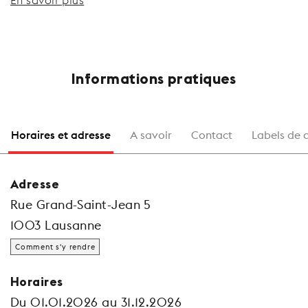
En savoir plus
Informations pratiques
Horaires et adresse
A savoir
Contact
Labels de 
Adresse
Rue Grand-Saint-Jean 5
1003 Lausanne
Comment s'y rendre
Horaires
Du 01.01.2026 au 31.12.2026