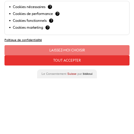
Cookies nécessaires
?
Cookies de performance
?
Lieux à proximité
Cookies fonctionnels
?
Cookies marketing
?
Politique de confidentialité
LAISSEZ-MOI CHOISIR
TOUT ACCEPTER
Le Consentement
Suisse
par
biskoui