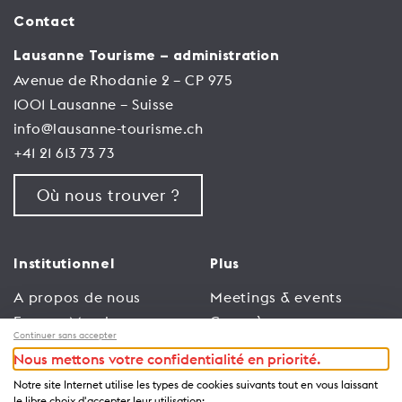
Contact
Lausanne Tourisme – administration
Avenue de Rhodanie 2 – CP 975
1001 Lausanne – Suisse
info@lausanne-tourisme.ch
+41 21 613 73 73
Où nous trouver ?
Institutionnel
Plus
A propos de nous
Meetings & events
Espace Membres
Congrès
Continuer sans accepter
Emploi
Trade
Nous mettons votre confidentialité en priorité.
Conditions générales
Espace Médias
Notre site Internet utilise les types de cookies suivants tout en vous laissant
d’utilisation
Annonceurs
le libre choix d'accepter leur utilisation: