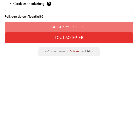
Cookies marketing
?
Politique de confidentialité
LAISSEZ-MOI CHOISIR
Parc de l'Hermitage
TOUT ACCEPTER
Le Consentement
Suisse
par
biskoui
Suivez-nous !
Recevez les bons plans de Lausanne
S'inscrire
Nos partenaires