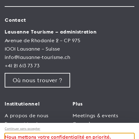
Contact
Lausanne Tourisme – administration
Avenue de Rhodanie 2 – CP 975
1001 Lausanne – Suisse
info@lausanne-tourisme.ch
+41 21 613 73 73
Où nous trouver ?
Institutionnel
Plus
A propos de nous
Meetings & events
Espace Membres
Congrès
Continuer sans accepter
Emploi
Trade
Nous mettons votre confidentialité en priorité.