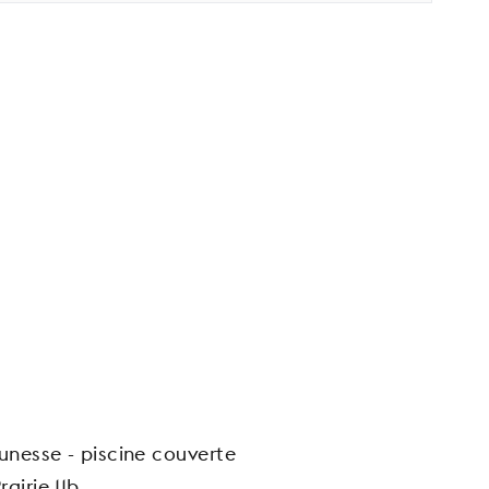
eunesse - piscine couverte
airie 11b