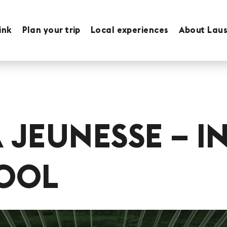
ink
Plan your trip
Local experiences
About Lau
A JEUNESSE – 
OOL