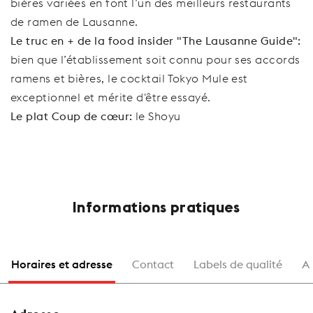
bières variées en font l’un des meilleurs restaurants
de ramen de Lausanne.
Le truc en + de la food insider "The Lausanne Guide":
bien que l’établissement soit connu pour ses accords
ramens et bières, le cocktail Tokyo Mule est
exceptionnel et mérite d'être essayé.
Le plat Coup de cœur:
le Shoyu
Informations pratiques
Horaires et adresse
Contact
Labels de qualité
A 