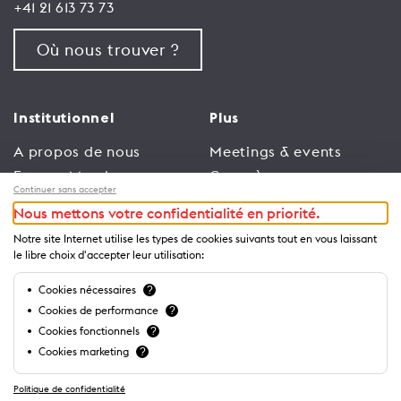
+41 21 613 73 73
Où nous trouver ?
Institutionnel
Plus
A propos de nous
Meetings & events
Espace Membres
Congrès
Continuer sans accepter
Emploi
Trade
Nous mettons votre confidentialité en priorité.
Conditions générales
Espace Médias
Notre site Internet utilise les types de cookies suivants tout en vous laissant
d’utilisation
Annonceurs
le libre choix d'accepter leur utilisation:
Politique de
Brochures et guides
Cookies nécessaires
?
confidentialité
Cookies de performance
?
Cookies fonctionnels
?
Cookies marketing
?
Politique de confidentialité