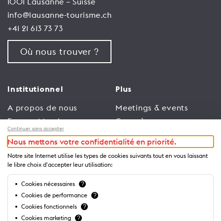
1001 Lausanne – Suisse
info@lausanne-tourisme.ch
+41 21 613 73 73
Où nous trouver ?
Institutionnel
Plus
A propos de nous
Meetings & events
Espace Membres
Congrès
Continuer sans accepter
Emploi
Trade
Nous mettons votre confidentialité en priorité.
Conditions générales
Espace Médias
Notre site Internet utilise les types de cookies suivants tout en vous laissant
d’utilisation
Annonceurs
le libre choix d'accepter leur utilisation:
Politique de
Brochures et guides
Cookies nécessaires
?
confidentialité
Cookies de performance
?
Cookies fonctionnels
?
Cookies marketing
?