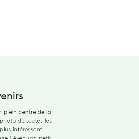
THE LAUS
enirs
Mich
plein centre de la
S’inspiran
photo de toutes les
Air est le
plus intéressant
ville, on 
sse ! Avec son petit
animé et b