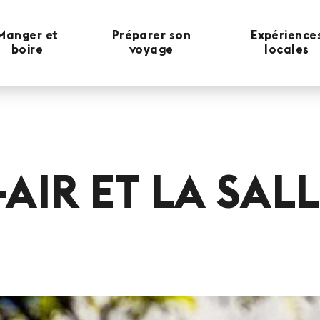
Manger et
Préparer son
Expérience
boire
voyage
locales
AIR ET LA SAL