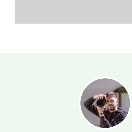
tte-ciel américain, la Tour Bel-
Symbole incontournable de la
 côté se trouve le Flon, quartier
au fil des années pour devenir