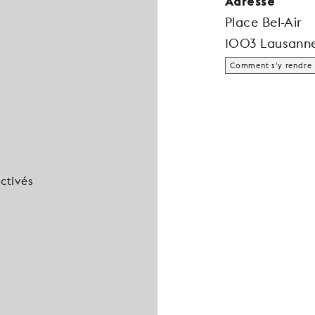
Adresse
Place Bel-Air
1003 Lausann
Comment s'y rendre
ctivés