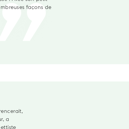
 nombreuses façons de
l'un des l
mélangent 
Découvr
rencerait,
r, a
ettiste