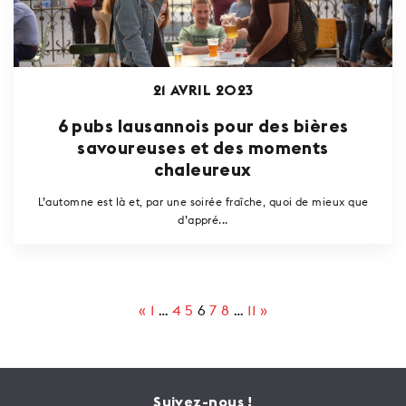
21 AVRIL 2023
6 pubs lausannois pour des bières
savoureuses et des moments
chaleureux
L’automne est là et, par une soirée fraîche, quoi de mieux que
d’appré...
«
1
…
4
5
6
7
8
…
11
»
Suivez-nous !