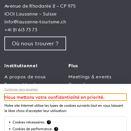
Avenue de Rhodanie 2 – CP 975
1001 Lausanne – Suisse
info@lausanne-tourisme.ch
+41 21 613 73 73
Où nous trouver ?
Institutionnel
Plus
A propos de nous
Meetings & events
Espace Membres
Congrès
Continuer sans accepter
Emploi
Trade
Nous mettons votre confidentialité en priorité.
Conditions générales
Espace Médias
Notre site Internet utilise les types de cookies suivants tout en vous laissant
d’utilisation
Annonceurs
le libre choix d'accepter leur utilisation:
Politique de
Brochures et guides
Cookies nécessaires
?
confidentialité
Cookies de performance
?