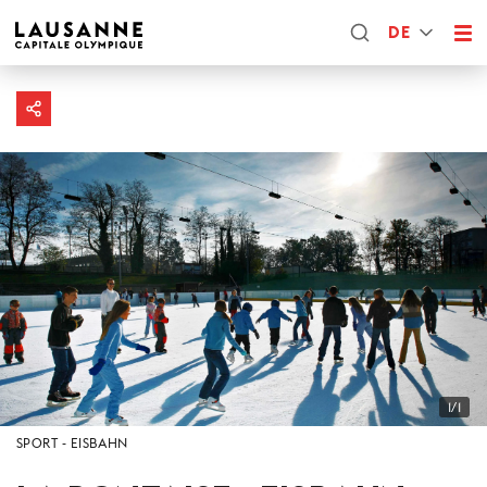
DE
1/1
SPORT
EISBAHN