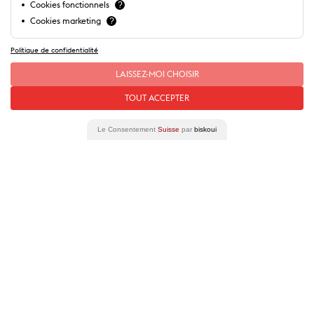
Cookies fonctionnels
?
Cookies marketing
?
Unsere Partner
Politique de confidentialité
LAISSEZ-MOI CHOISIR
TOUT ACCEPTER
Le Consentement
Suisse
par
biskoui
Kontakt
Lausanne Tourisme – administration
Avenue de Rhodanie 2 – CP 975
1001 Lausanne – Suisse
info@lausanne-tourisme.ch
+41 21 613 73 73
Wo Sie uns finden ?