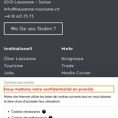
1001 Lausanne – Suisse
info@lausanne-tourisme.ch
+41 21 613 73 73
Wo Sie uns finden ?
Institutionell
Mehr
Über Lausanne
Kongresse
Tourisme
Trade
Jobs
Media Corner
Allgemeine
Broschüren und
Continuer sans accepter
Nutzungsbedingungen
Leitfäden
Nous mettons votre confidentialité en priorité.
der Website
Notre site Internet utilise les types de cookies suivants tout en vous laissant
Datenschutzrichtlinien
le libre choix d'accepter leur utilisation:
Cookies nécessaires
?
Business
Cookies de performance
?