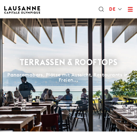
DE
TERRASSEN & ROOFTOPS
Panoramabars, Plätze mit Aussicht, Restaurants im
Freien...