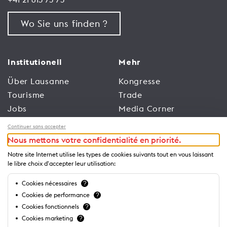
Wo Sie uns finden ?
Institutionell
Mehr
Über Lausanne
Kongresse
Tourisme
Trade
Jobs
Media Corner
Allgemeine
Broschüren und
Continuer sans accepter
Nutzungsbedingungen
Leitfäden
Nous mettons votre confidentialité en priorité.
der Website
Notre site Internet utilise les types de cookies suivants tout en vous laissant
Datenschutzrichtlinien
le libre choix d'accepter leur utilisation:
Cookies nécessaires
?
Business
Cookies de performance
?
Cookies fonctionnels
?
Cookies marketing
?