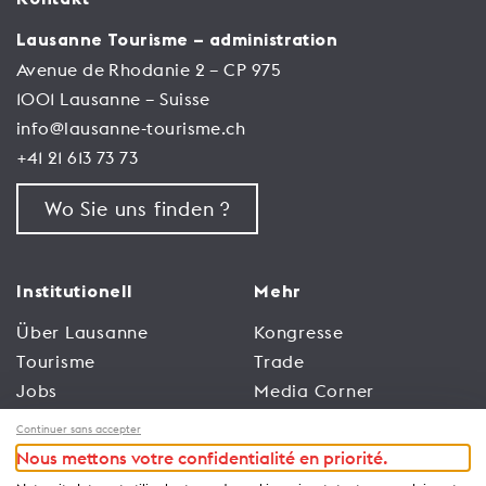
Lausanne Tourisme – administration
Avenue de Rhodanie 2 – CP 975
1001 Lausanne – Suisse
info@lausanne-tourisme.ch
+41 21 613 73 73
Wo Sie uns finden ?
Institutionell
Mehr
Über Lausanne
Kongresse
Tourisme
Trade
Jobs
Media Corner
Allgemeine
Broschüren und
Continuer sans accepter
Nutzungsbedingungen
Leitfäden
Nous mettons votre confidentialité en priorité.
der Website