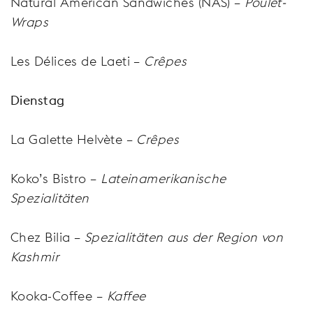
Natural American Sandwiches (NAS) –
Poulet-
Wraps
Les Délices de Laeti –
Crêpes
Dienstag
La Galette Helvète –
Crêpes
Koko’s Bistro –
Lateinamerikanische
Spezialitäten
Chez Bilia –
Spezialitäten aus der Region von
Kashmir
Kooka-Coffee –
Kaffee