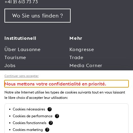
+41 21 613 73 73
Wo Sie uns finden ?
Institutionell
Mehr
Über Lausanne
Kongresse
Tourisme
Trade
Jobs
Media Corner
Allgemeine
Broschüren und
Continuer sans accepter
Nutzungsbedingungen
Leitfäden
Nous mettons votre confidentialité en priorité.
der Website
Notre site Internet utilise les types de cookies suivants tout en vous laissant
Datenschutzrichtlinien
le libre choix d'accepter leur utilisation:
Cookies nécessaires
?
Business
Cookies de performance
?
Cookies fonctionnels
?
Cookies marketing
?