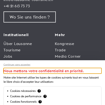
+41 21 613 73 73
Wo Sie uns finden ?
Institutionell
Mehr
Über Lausanne
Kongresse
Tourisme
Trade
Jobs
Media Corner
Allgemeine
Broschüren und
Continuer sans accepter
Nutzungsbedingungen
Leitfäden
Nous mettons votre confidentialité en priorité.
der Website
Notre site Internet utilise les types de cookies suivants tout en vous laissant
Datenschutzrichtlinien
le libre choix d'accepter leur utilisation:
Cookies nécessaires
?
Business
Cookies de performance
?
Cookies fonctionnels
?