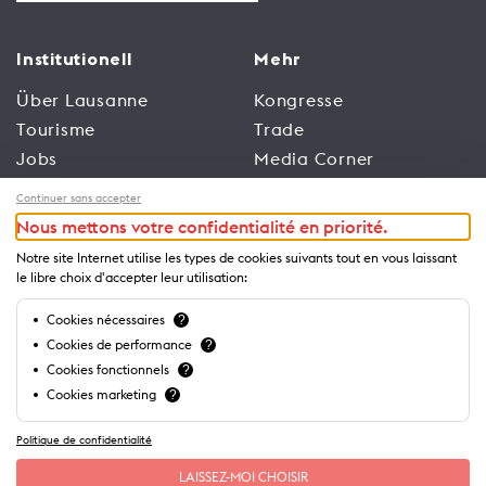
Institutionell
Mehr
Über Lausanne
Kongresse
Tourisme
Trade
Jobs
Media Corner
Allgemeine
Broschüren und
Continuer sans accepter
Nutzungsbedingungen
Leitfäden
Nous mettons votre confidentialité en priorité.
der Website
Notre site Internet utilise les types de cookies suivants tout en vous laissant
Datenschutzrichtlinien
le libre choix d'accepter leur utilisation:
Cookies nécessaires
?
Business
Cookies de performance
?
Cookies fonctionnels
?
Cookies marketing
?
Politique de confidentialité
LAISSEZ-MOI CHOISIR