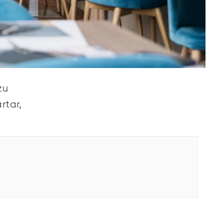
zu
rtar,