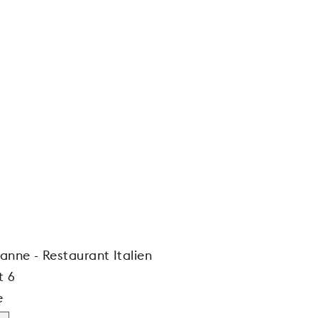
nne - Restaurant Italien
t 6
e