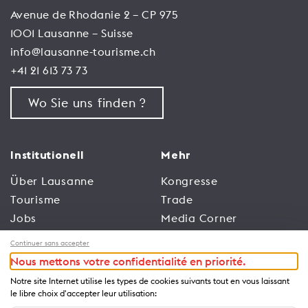
Avenue de Rhodanie 2 – CP 975
1001 Lausanne – Suisse
info@lausanne-tourisme.ch
+41 21 613 73 73
Wo Sie uns finden ?
Institutionell
Mehr
Über Lausanne
Kongresse
Tourisme
Trade
Jobs
Media Corner
Allgemeine
Broschüren und
Continuer sans accepter
Nutzungsbedingungen
Leitfäden
Nous mettons votre confidentialité en priorité.
der Website
Notre site Internet utilise les types de cookies suivants tout en vous laissant
Datenschutzrichtlinien
le libre choix d'accepter leur utilisation: