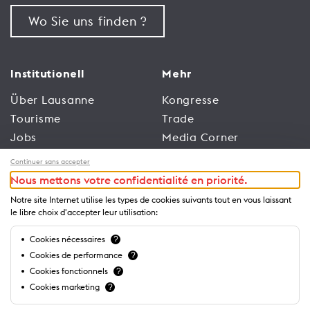
Wo Sie uns finden ?
Institutionell
Mehr
Über Lausanne
Kongresse
Tourisme
Trade
Jobs
Media Corner
Allgemeine
Broschüren und
Continuer sans accepter
Nutzungsbedingungen
Leitfäden
Nous mettons votre confidentialité en priorité.
der Website
Notre site Internet utilise les types de cookies suivants tout en vous laissant
Datenschutzrichtlinien
le libre choix d'accepter leur utilisation:
Cookies nécessaires
?
Business
Cookies de performance
?
Cookies fonctionnels
?
Cookies marketing
?