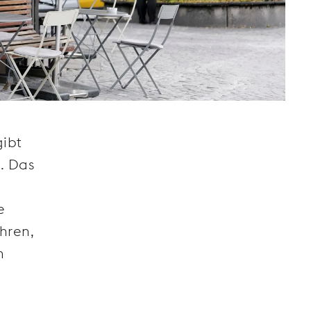
gibt
. Das
e
hren,
m