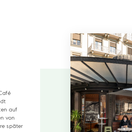
 Café
adt
ten auf
en von
re später