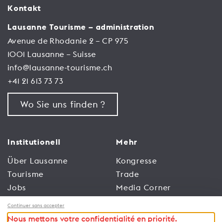
Kontakt
Lausanne Tourisme – administration
Avenue de Rhodanie 2 – CP 975
1001 Lausanne – Suisse
info@lausanne-tourisme.ch
+41 21 613 73 73
Wo Sie uns finden ?
Institutionell
Mehr
Über Lausanne
Kongresse
Tourisme
Trade
Jobs
Media Corner
Allgemeine
Broschüren und
Continuer sans accepter
Nutzungsbedingungen
Leitfäden
Nous mettons votre confidentialité en priorité.