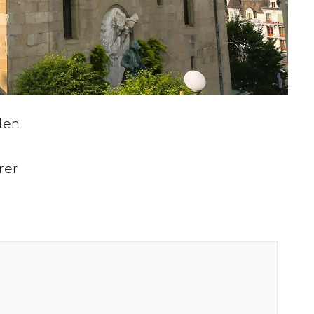
len
rer