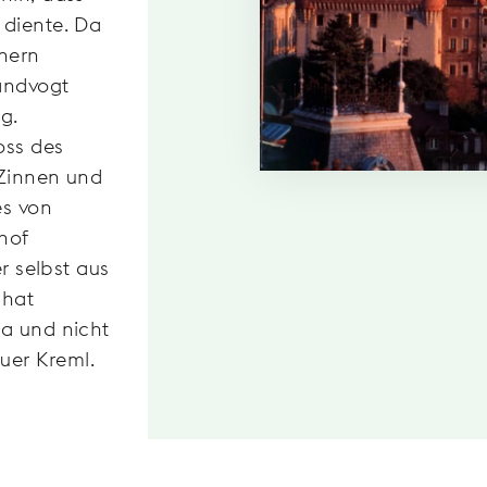
 diente. Da
nnern
Landvogt
ng.
oss des
 Zinnen und
es von
chof
r selbst aus
 hat
na und nicht
uer Kreml.