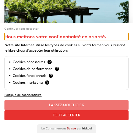
Continuer sans accepter
Nous mettons votre confidentialité en priorité.
Notre site Internet utilise les types de cookies suivants tout en vous laissant
le libre choix d'accepter leur utilisation:
Cookies nécessaires
?
Cookies de performance
?
Cookies fonctionnels
?
Cookies marketing
?
Domaine du Burignon
Politique de confidentialité
Eine herrliche Terrasse, auf der regionale Weine serviert werden
und d...
LAISSEZ-MOI CHOISIR
TOUT ACCEPTER
Le Consentement
Suisse
par
biskoui