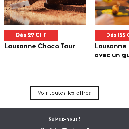
Dès 29 CHF
Dès 155
Lausanne Choco Tour
Lausanne 
avec un gu
Voir toutes les offres
Suivez-nous !