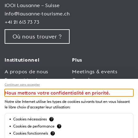
1001 Lausanne – Suisse
info@lausanne-tourisme.ch
+41 21 613 73 73
Où nous trouver ?
Institutionnel
Plus
A propos de nous
Meetings & events
Espace Membres
Congrès
Continuer sans accepter
Emploi
Trade
Nous mettons votre confidentialité en priorité.
Conditions générales
Espace Médias
Notre site Internet utilise les types de cookies suivants tout en vous laissant
d’utilisation
Annonceurs
le libre choix d'accepter leur utilisation:
Politique de
Brochures et guides
Cookies nécessaires
?
confidentialité
Cookies de performance
?
Cookies fonctionnels
?