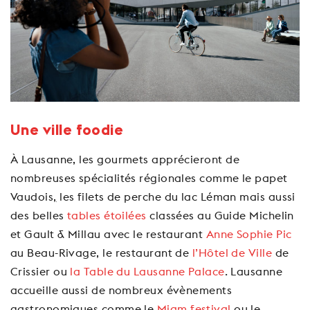
Une ville
foodie
À Lausanne, les gourmets apprécieront de
nombreuses spécialités régionales comme le papet
Vaudois
,
les filets de perche du lac Léman mais aussi
des belles
tables étoilées
classées au Guide Michelin
et Gault & Millau avec le restaurant
Anne Sophie Pic
au Beau-Rivage, le restaurant de
l’Hôtel de Ville
de
Crissier ou
la Table du Lausanne Palace
. Lausanne
accueille aussi de nombreux évènements
gastronomiques comme le
Miam festival
ou le