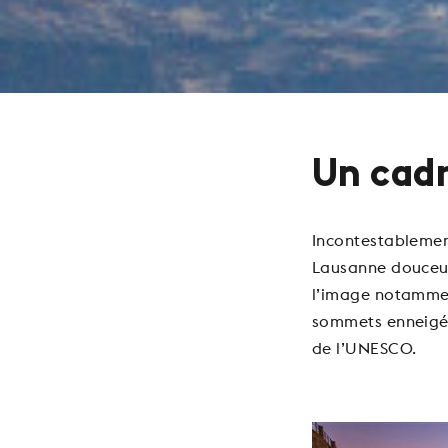
Un cadr
Incontestablement
Lausanne douceur
l’image notammen
sommets enneigés
de l’UNESCO.