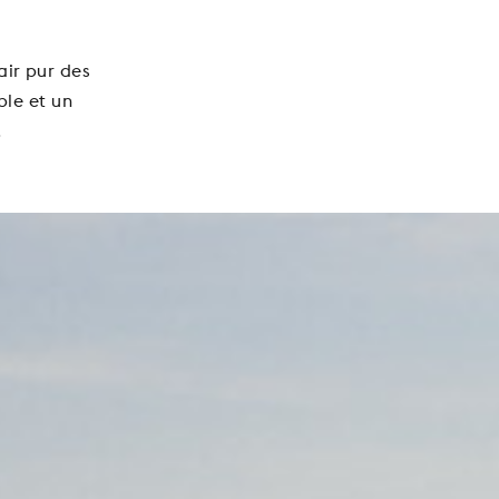
air pur des
ble et un
.