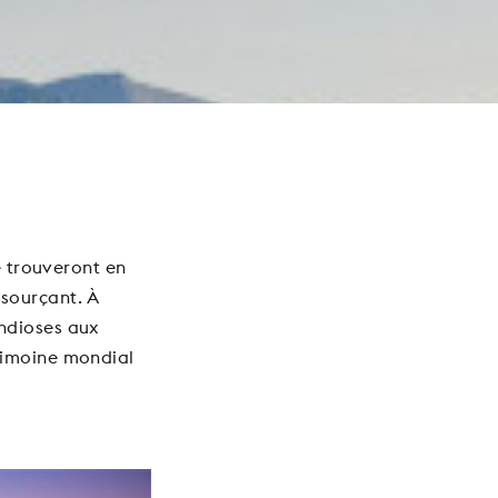
é trouveront en
sourçant. À
ndioses aux
rimoine mondial