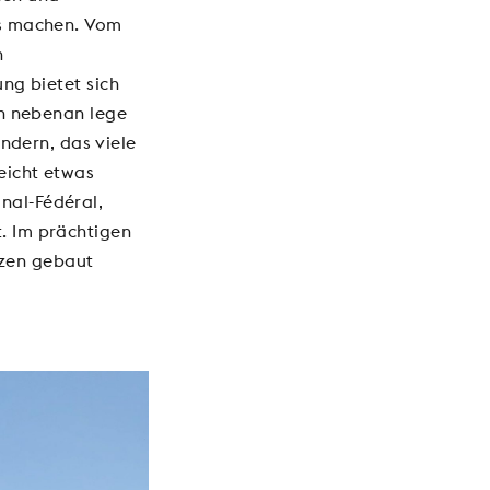
nis machen. Vom
n
ung bietet sich
ch nebenan lege
dern, das viele
eicht etwas
nal-Fédéral,
t. Im prächtigen
nzen gebaut