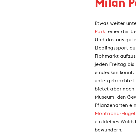
Milan P
Etwas weiter unte
Park
, einer der 
Und das aus gutem
Lieblingssport au
Flohmarkt aufzus
jeden Freitag bis
eindecken könnt.
untergebrachte L
bietet aber noch 
Museum, den Gew
Pflanzenarten ei
Montriond-Hügel
ein kleines Walds
bewundern.