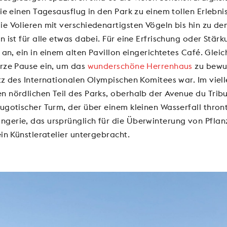
die einen Tagesausflug in den Park zu einem tollen Erleb
e Volieren mit verschiedenartigsten Vögeln bis hin zu de
n ist für alle etwas dabei. Für eine Erfrischung oder Stärk
an, ein in einem alten Pavillon eingerichtetes Café. Glei
urze Pause ein, um das
wunderschöne Herrenhaus
zu bewun
tz des Internationalen Olympischen Komitees war. Im viell
 nördlichen Teil des Parks, oberhalb der Avenue du Tribu
ugotischer Turm, der über einem kleinen Wasserfall thron
gerie, das ursprünglich für die Überwinterung von Pfla
ein Künstleratelier untergebracht.