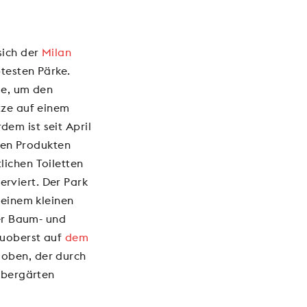
sich der
Milan
testen Pärke.
le, um den
tze auf einem
em ist seit April
alen Produkten
lichen Toiletten
rviert. Der Park
seinem kleinen
er Baum- und
zuoberst auf
dem
 oben, der durch
rebergärten