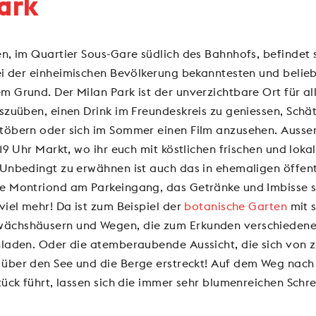
ark
n, im Quartier Sous-Gare südlich des Bahnhofs, befindet 
bei der einheimischen Bevölkerung bekanntesten und belieb
 Grund. Der Milan Park ist der unverzichtbare Ort für al
szuüben, einen Drink im Freundeskreis zu geniessen, Schä
töbern oder sich im Sommer einen Film anzusehen. Ausserd
 19 Uhr Markt, wo ihr euch mit köstlichen frischen und lok
 Unbedingt zu erwähnen ist auch das in ehemaligen öffent
e Montriond am Parkeingang, das Getränke und Imbisse se
viel mehr! Da ist zum Beispiel der
botanische Garten
mit 
ächshäusern und Wegen, die zum Erkunden verschieden
nladen. Oder die atemberaubende Aussicht, die sich von 
über den See und die Berge erstreckt! Auf dem Weg nach
tück führt, lassen sich die immer sehr blumenreichen Sch