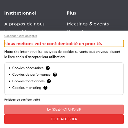
Institutionnel
Plus
A propos de nous
Meetings & events
Espace Membres
Congrès
Continuer sans accepter
Emploi
Trade
Nous mettons votre confidentialité en priorité.
Conditions générales
Espace Médias
Notre site Internet utilise les types de cookies suivants tout en vous laissant
d’utilisation
Annonceurs
le libre choix d'accepter leur utilisation:
Politique de
Brochures et guides
Cookies nécessaires
?
confidentialité
Cookies de performance
?
Cookies fonctionnels
?
Cookies marketing
?
Politique de confidentialité
LAISSEZ-MOI CHOISIR
TOUT ACCEPTER