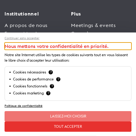
Institutionnel
Plus
A propos de nous
Meetings & events
Espace Membres
Congrès
Continuer sans accepter
Emploi
Trade
Nous mettons votre confidentialité en priorité.
Conditions générales
Espace Médias
Notre site Internet utilise les types de cookies suivants tout en vous laissant
d’utilisation
Annonceurs
le libre choix d'accepter leur utilisation:
Politique de
Brochures et guides
Cookies nécessaires
?
confidentialité
Cookies de performance
?
Cookies fonctionnels
?
Cookies marketing
?
Politique de confidentialité
LAISSEZ-MOI CHOISIR
TOUT ACCEPTER