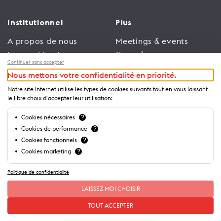
Institutionnel
Plus
A propos de nous
Meetings & events
Espace Membres
Congrès
Continuer sans accepter
Emploi
Trade
Nous mettons votre confidentialité en priorité.
Conditions générales
Espace Médias
Notre site Internet utilise les types de cookies suivants tout en vous laissant
d’utilisation
Annonceurs
le libre choix d'accepter leur utilisation:
Politique de
Brochures et guides
Cookies nécessaires
?
confidentialité
Cookies de performance
?
Cookies fonctionnels
?
Cookies marketing
?
Politique de confidentialité
LAISSEZ-MOI CHOISIR
TOUT ACCEPTER